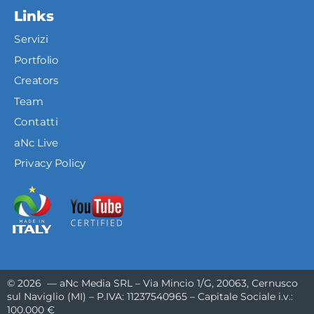
Links
Servizi
Portfolio
Creators
Team
Contatti
aNc Live
Privacy Policy
© 2026 — aNc Media SRL – Via Mincio 1/G, 20063, Cernusco
sul Naviglio (MI) – P.IVA: 11237540965 – Capitale Sociale i.v.:
100.000 €