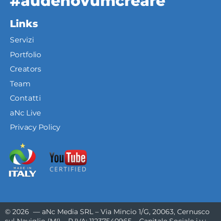
#audenovumcreare
Links
Servizi
Portfolio
Creators
Team
Contatti
aNc Live
Privacy Policy
© 2026 — aNc Media SRL – Via Mincio 1/G, 20063, Cernusco