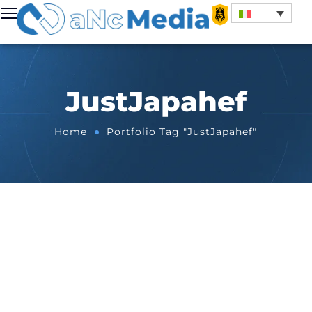
JustJapahef
Home
Portfolio Tag "JustJapahef"