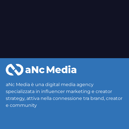
moltissime attività con i creator più
famosi del mondo calcio.
PirlasV
e
Off Samuel
hanno preparato
dei format che vi lasceranno a bocca
aperta con
tantissimi ospiti
e colpi di
scena!
aNc Media è una digital media agency
specializzata in influencer marketing e creator
strategy, attiva nella connessione tra brand, creator
e community