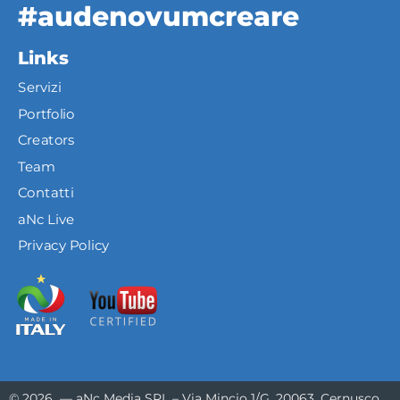
#audenovumcreare
Links
Servizi
Portfolio
Creators
Team
Contatti
aNc Live
Privacy Policy
© 2026 — aNc Media SRL – Via Mincio 1/G, 20063, Cernusco